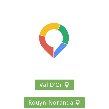
Statistiques
Val D'Or
Rouyn-Noranda